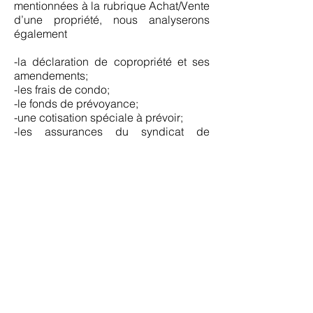
mentionnées à la rubrique Achat/Vente
d’une propriété, nous analyserons
également
-la déclaration de copropriété et ses
amendements;
-les frais de condo;
-le fonds de prévoyance;
-une cotisation spéciale à prévoir;
-les assurances du syndicat de
copropriété;
et nous ferons toutes demandes
auprès du syndicat afin de connaître
toutes mesures spéciales ou à venir.
Dans le cas d’une construction neuve,
nous allons également vérifier les
garanties offertes et nous assurer que
tous les documents préalables à la
vente ont été remis par le promoteur au
futur acheteur.
Création d’une copropriété